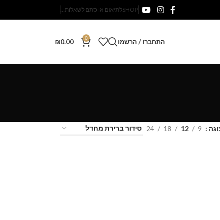
SHOP
לתיאום או סתם לשאלות…
0
התחברו / הרשמו
0.00
₪
וגה
9
12
18
24