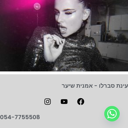
עינת סברלו - אמנית שיער
054-7755508